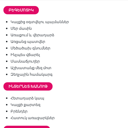
ԲԵԳԵՄՈՏԻԿ
Կայքից օգտվելու պայմաններ
Մեր մասին
Առաքում և վերադարձ
Առցանց պատվեր
Մեծածախ գնումներ
Ինչպես վճարել
Մասնաճյուղեր
Աշխատանք մեզ մոտ
Զեղչային համակարգ
ԻՆՏԵՐՆԵՏ ԽԱՆՈՒԹ
Հետադարձ կապ
Կայքի քարտեզ
Բրենդեր
Հատուկ առաջարկներ