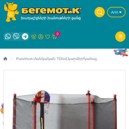
Arm
0
Բատուտ մանկական 152սմ,կարմիր/կանաչ