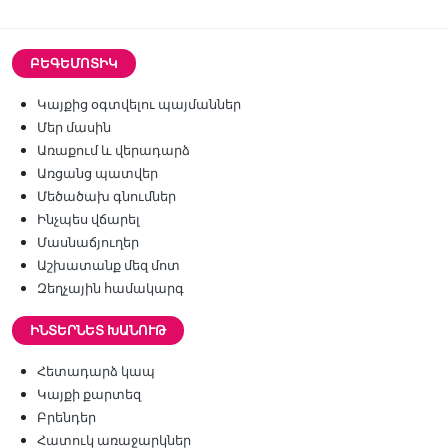
ԲԵԳԵՄՈՏԻԿ
Կայքից օգտվելու պայմաններ
Մեր մասին
Առաքում և վերադարձ
Առցանց պատվեր
Մեծածախ գնումներ
Ինչպես վճարել
Մասնաճյուղեր
Աշխատանք մեզ մոտ
Զեղչային համակարգ
ԻՆՏԵՐՆԵՏ ԽԱՆՈՒԹ
Հետադարձ կապ
Կայքի քարտեզ
Բրենդեր
Հատուկ առաջարկներ