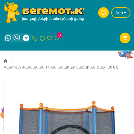
Arm
0
Բատուտ մանկական 140սմ,կապույտ մաքսիմալ քաշ 120 կգ