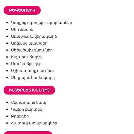
ԲԵԳԵՄՈՏԻԿ
Կայքից օգտվելու պայմաններ
Մեր մասին
Առաքում և վերադարձ
Առցանց պատվեր
Մեծածախ գնումներ
Ինչպես վճարել
Մասնաճյուղեր
Աշխատանք մեզ մոտ
Զեղչային համակարգ
ԻՆՏԵՐՆԵՏ ԽԱՆՈՒԹ
Հետադարձ կապ
Կայքի քարտեզ
Բրենդեր
Հատուկ առաջարկներ