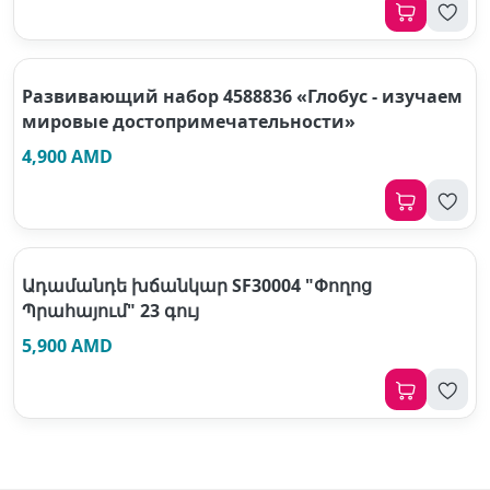
Развивающий набор 4588836 «Глобус - изучаем
мировые достопримечательности»
4,900 AMD
Ադամանդե խճանկար SF30004 "Փողոց
Պրահայում" 23 գույ
5,900 AMD