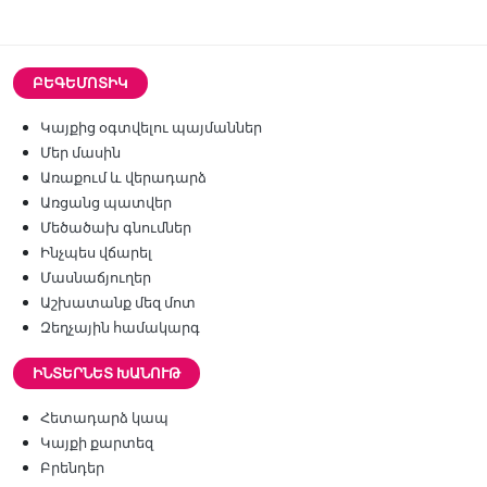
ԲԵԳԵՄՈՏԻԿ
Կայքից օգտվելու պայմաններ
Մեր մասին
Առաքում և վերադարձ
Առցանց պատվեր
Մեծածախ գնումներ
Ինչպես վճարել
Մասնաճյուղեր
Աշխատանք մեզ մոտ
Զեղչային համակարգ
ԻՆՏԵՐՆԵՏ ԽԱՆՈՒԹ
Հետադարձ կապ
Կայքի քարտեզ
Բրենդեր