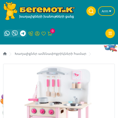
Arm
0
Խաղալիքներ ամենափոքրիկների համար