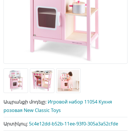
Ապրանքի մոդելը:
Игровой набор 11054 Кухня
розовая New Classic Toys
Արտիկուլ:
5c4e12dd-b52b-11ee-93f0-305a3a52cfde