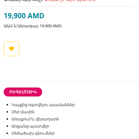
19,900 AMD
ԱԱՀ-ն ներառյալ: 19,900 AMD
ԲԵԳԵՄՈՏԻԿ
Կայքից օգտվելու պայմաններ
Մեր մասին
Առաքում և վերադարձ
Առցանց պատվեր
Մեծածախ գնումներ