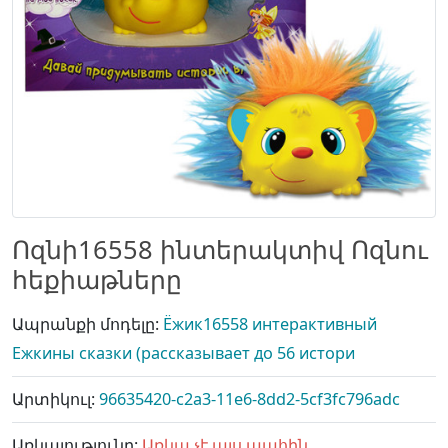
Ոզնի16558 ինտերակտիվ Ոզնու
հեքիաթները
Ապրանքի մոդելը:
Ёжик16558 интерактивный
Ежкины сказки (рассказывает до 56 истори
Արտիկուլ:
96635420-c2a3-11e6-8dd2-5cf3fc796adc
Առկայությունը:
Առկա չէ այս պահին