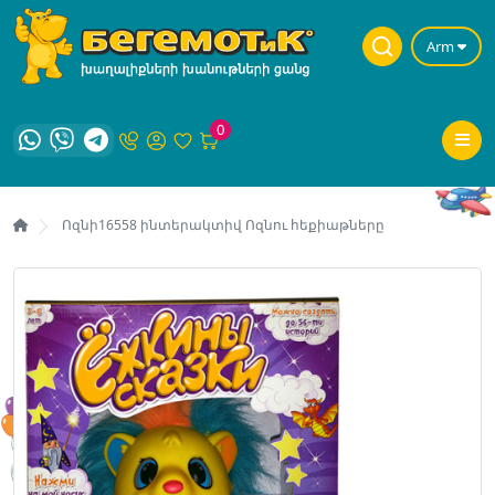
Arm
0
Ոզնի16558 ինտերակտիվ Ոզնու հեքիաթները