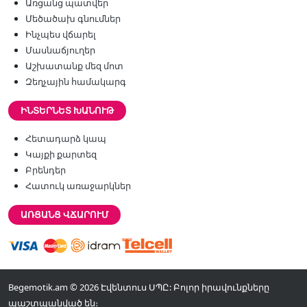
Առցանց պատվեր
Մեծածախ գնումներ
Ինչպես վճարել
Մասնաճյուղեր
Աշխատանք մեզ մոտ
Զեղչային համակարգ
ԻՆՏԵՐՆԵՏ ԽԱՆՈՒԹ
Հետադարձ կապ
Կայքի քարտեզ
Բրենդեր
Հատուկ առաջարկներ
ԱՌՑԱՆՑ ՎՃԱՐՈՒՄ
Begemotik.am © 2026 Էվենտուս ՍՊԸ: Բոլոր իրավունքները
պաշտպանված են։