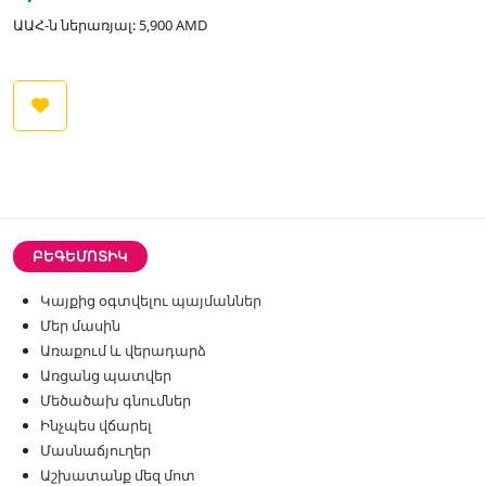
ԱԱՀ-ն ներառյալ: 5,900 AMD
ԲԵԳԵՄՈՏԻԿ
Կայքից օգտվելու պայմաններ
Մեր մասին
Առաքում և վերադարձ
Առցանց պատվեր
Մեծածախ գնումներ
Ինչպես վճարել
Մասնաճյուղեր
Աշխատանք մեզ մոտ