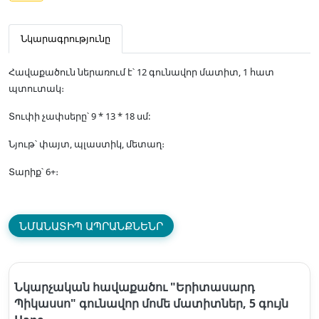
Նկարագրությունը
Հավաքածուն ներառում է՝ 12 գունավոր մատիտ, 1 հատ
պտուտակ։
Տուփի չափսերը՝ 9 * 13 * 18 սմ:
Նյութ՝ փայտ, պլաստիկ, մետաղ։
Տարիք՝ 6+։
ՆՄԱՆԱՏԻՊ ԱՊՐԱՆՔՆԵՆՐ
Նկարչական հավաքածու "Երիտասարդ
Պիկասսո" գունավոր մոմե մատիտներ, 5 գույն