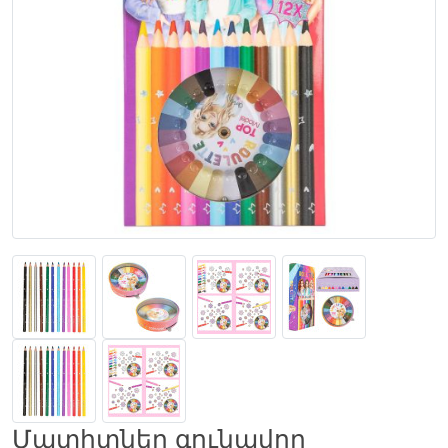
Մատիտներ գունավոր