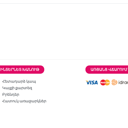
ԻՆՏԵՐՆԵՏ ԽԱՆՈՒԹ
ԱՌՑԱՆՑ ՎՃԱՐՈՒՄ
Հետադարձ կապ
Կայքի քարտեզ
Բրենդեր
Հատուկ առաջարկներ