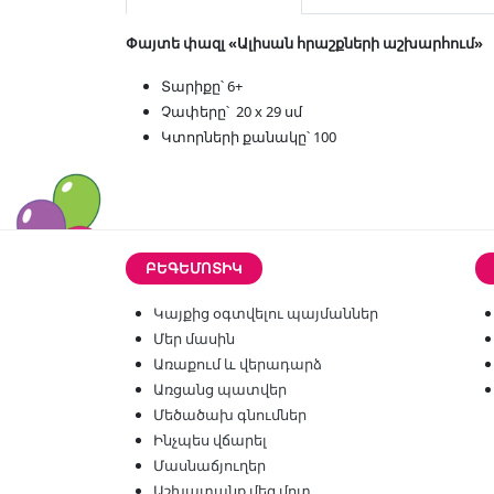
Փայտե փազլ «Ալիսան հրաշքների աշխարհում»
Տարիքը՝ 6+
Չափերը՝ 20 х 29 սմ
Կտորների քանակը՝ 100
ԲԵԳԵՄՈՏԻԿ
Կայքից օգտվելու պայմաններ
Մեր մասին
Առաքում և վերադարձ
Առցանց պատվեր
Մեծածախ գնումներ
Ինչպես վճարել
Մասնաճյուղեր
Աշխատանք մեզ մոտ