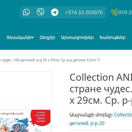
+374 33 203070
010 2
Տեսականի
Զեղչեր
Արտադրողներ
Խանութներ
чудес. 100 деталей. р-р 20 х 29см. Ср. р-р детали 3,5см 7+
Collection A
стране чудес.
х 29см. Ср. р
Ապրանքի մոդելը:
Collect
деталей. р-р 20