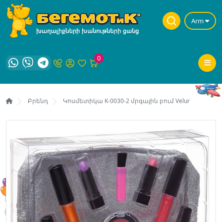
Arm
0
Բրենդ
Կոսմետիկա K-0030-2 մրգային բում Velur