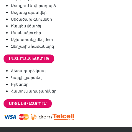
Առաքում և վերադարձ
Առցանց պատվեր
Մեծածախ գնումներ
Ինչպես վճարել
Մասնաճյուղեր
Աշխատանք մեզ մոտ
Զեղչային համակարգ
ԻՆՏԵՐՆԵՏ ԽԱՆՈՒԹ
Հետադարձ կապ
Կայքի քարտեզ
Բրենդեր
Հատուկ առաջարկներ
ԱՌՑԱՆՑ ՎՃԱՐՈՒՄ