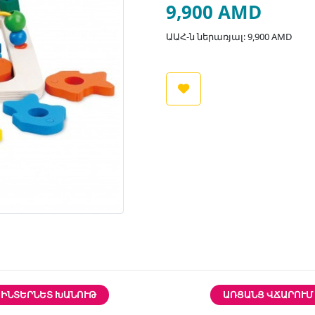
9,900 AMD
ԱԱՀ-ն ներառյալ: 9,900 AMD
ԻՆՏԵՐՆԵՏ ԽԱՆՈՒԹ
ԱՌՑԱՆՑ ՎՃԱՐՈՒՄ