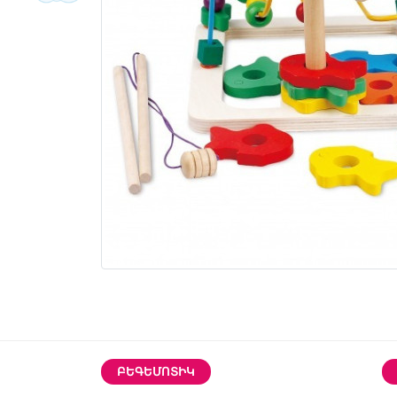
ԲԵԳԵՄՈՏԻԿ