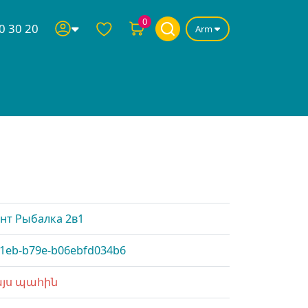
0
0 30 20
Arm
нт Рыбалка 2в1
11eb-b79e-b06ebfd034b6
այս պահին