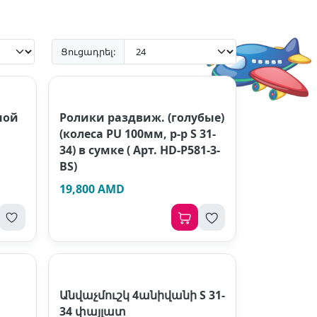
Ցուցադրել:
ной
Ролики раздвиж. (голубые)
(колеса PU 100мм, р-р S 31-
34) в сумке ( Арт. HD-P581-3-
BS)
19,800 AMD
Անվաչմուշկ 4անիվանի S 31-
34 փայլատ