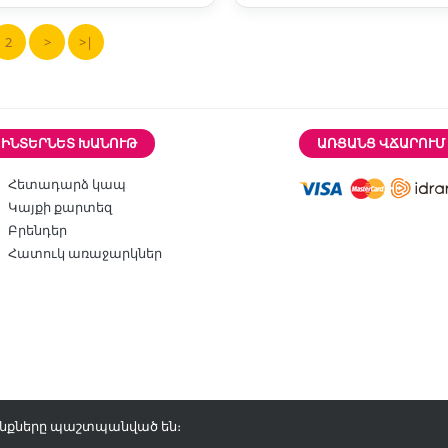
2
>
>|
ԻՆՏԵՐՆԵՏ ԽԱՆՈՒԹ
ԱՌՑԱՆՑ ՎՃԱՐՈՒՄ
Հետադարձ կապ
Կայքի քարտեզ
Բրենդեր
Հատուկ առաջարկներ
վունքները պաշտպանված են։