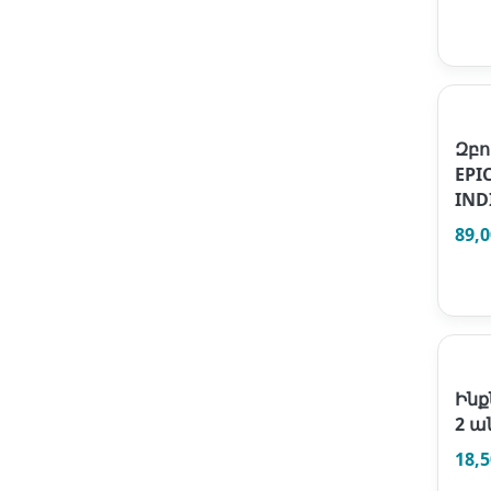
Զբո
EPI
IND
89,
Ինք
2 ա
18,