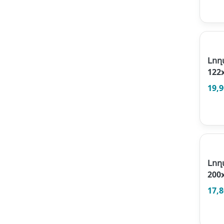
Լո
122
19,
Լող
200
17,