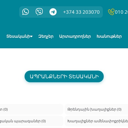
+374 33 203070
010 2
Տեսականի
Զեղչեր
Արտադրողներ
Խանութներ
ԱՊՐԱՆՔՆԵՐԻ ՏԵՍԱԿԱՆԻ
 (0)
Թրենդային խաղալիքներ (0)
ցական պարագաներ (0)