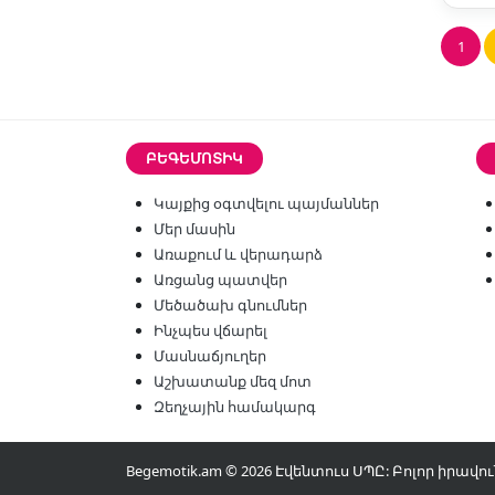
1
ԲԵԳԵՄՈՏԻԿ
Կայքից օգտվելու պայմաններ
Մեր մասին
Առաքում և վերադարձ
Առցանց պատվեր
Մեծածախ գնումներ
Ինչպես վճարել
Մասնաճյուղեր
Աշխատանք մեզ մոտ
Զեղչային համակարգ
Begemotik.am © 2026 Էվենտուս ՍՊԸ: Բոլոր իրա