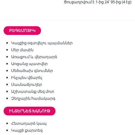
Ցուցադրվում է 1-ից 24՝ 95-ից (4 էջ)
ԲԵԳԵՄՈՏԻԿ
Կայքից օգտվելու պայմաններ
Մեր մասին
Առաքում և վերադարձ
Առցանց պատվեր
Մեծածախ գնումներ
Ինչպես վճարել
Մասնաճյուղեր
Աշխատանք մեզ մոտ
Զեղչային համակարգ
ԻՆՏԵՐՆԵՏ ԽԱՆՈՒԹ
Հետադարձ կապ
Կայքի քարտեզ