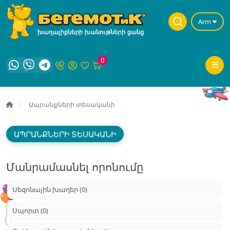
Arm
0
Ապրանքների տեսականի
ԱՊՐԱՆՔՆԵՐԻ ՏԵՍԱԿԱՆԻ
Մանրամասնել որոնումը
Սեզոնային խաղեր (0)
Սպորտ (0)