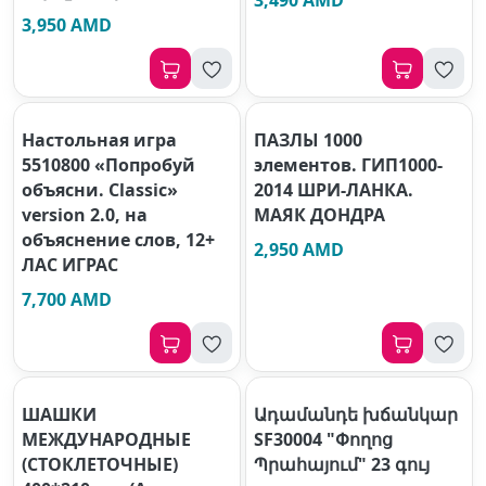
3,490 AMD
3,950 AMD
Настольная игра
ПАЗЛЫ 1000
5510800 «Попробуй
элементов. ГИП1000-
объясни. Classic»
2014 ШРИ-ЛАНКА.
version 2.0, на
МАЯК ДОНДРА
объяснение слов, 12+
2,950 AMD
ЛАС ИГРАС
7,700 AMD
ШАШКИ
Ադամանդե խճանկար
МЕЖДУНАРОДНЫЕ
SF30004 "Փողոց
(СТОКЛЕТОЧНЫЕ)
Պրահայում" 23 գույ