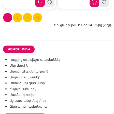
1
2
>
>|
Ցուցադրվում է 1-ից 24՝ 31-ից (2 էջ)
ԲԵԳԵՄՈՏԻԿ
Կայքից օգտվելու պայմաններ
Մեր մասին
Առաքում և վերադարձ
Առցանց պատվեր
Մեծածախ գնումներ
Ինչպես վճարել
Մասնաճյուղեր
Աշխատանք մեզ մոտ
Զեղչային համակարգ