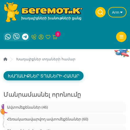
Arm
0
Խաղալիքներ տղաների համար
ԽԱՂԱԼԻՔՆԵՐ ՏՂԱՆԵՐԻ ՀԱՄԱՐ
Մանրամասնել որոնումը
Ավտոմեքենաներ (46)
Հեռակառավարվող ավտոմեքենաներ (60)