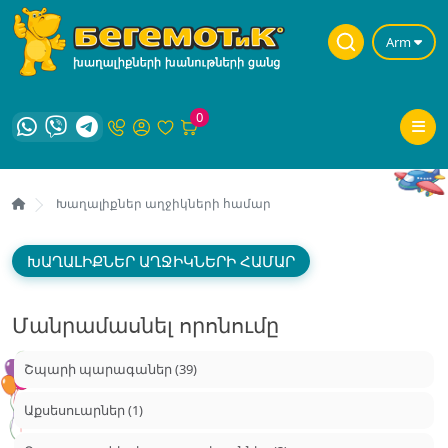
Arm
0
Խաղալիքներ աղջիկների համար
ԽԱՂԱԼԻՔՆԵՐ ԱՂՋԻԿՆԵՐԻ ՀԱՄԱՐ
Մանրամասնել որոնումը
Շպարի պարագաներ (39)
Աքսեսուարներ (1)