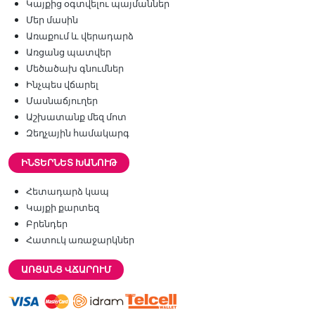
Կայքից օգտվելու պայմաններ
Մեր մասին
Առաքում և վերադարձ
Առցանց պատվեր
Մեծածախ գնումներ
Ինչպես վճարել
Մասնաճյուղեր
Աշխատանք մեզ մոտ
Զեղչային համակարգ
ԻՆՏԵՐՆԵՏ ԽԱՆՈՒԹ
Հետադարձ կապ
Կայքի քարտեզ
Բրենդեր
Հատուկ առաջարկներ
ԱՌՑԱՆՑ ՎՃԱՐՈՒՄ