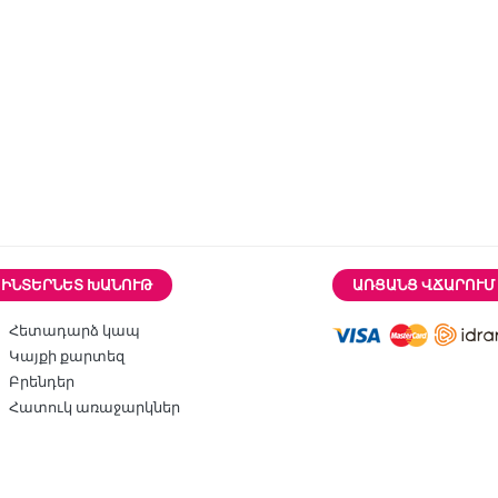
ԻՆՏԵՐՆԵՏ ԽԱՆՈՒԹ
ԱՌՑԱՆՑ ՎՃԱՐՈՒՄ
Հետադարձ կապ
Կայքի քարտեզ
Բրենդեր
Հատուկ առաջարկներ