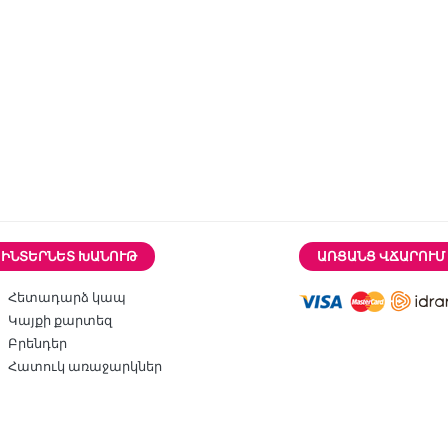
ԻՆՏԵՐՆԵՏ ԽԱՆՈՒԹ
ԱՌՑԱՆՑ ՎՃԱՐՈՒՄ
Հետադարձ կապ
Կայքի քարտեզ
Բրենդեր
Հատուկ առաջարկներ