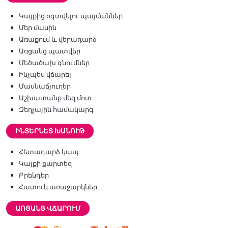
Կայքից օգտվելու պայմաններ
Մեր մասին
Առաքում և վերադարձ
Առցանց պատվեր
Մեծածախ գնումներ
Ինչպես վճարել
Մասնաճյուղեր
Աշխատանք մեզ մոտ
Զեղչային համակարգ
ԻՆՏԵՐՆԵՏ ԽԱՆՈՒԹ
Հետադարձ կապ
Կայքի քարտեզ
Բրենդեր
Հատուկ առաջարկներ
ԱՌՑԱՆՑ ՎՃԱՐՈՒՄ