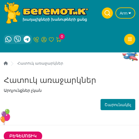
Arm
0
Հատուկ առաջարկներ
Հատուկ առաջարկներ
Արդյունքներ չկան
Շարունակել
ԲԵԳԵՄՈՏԻԿ