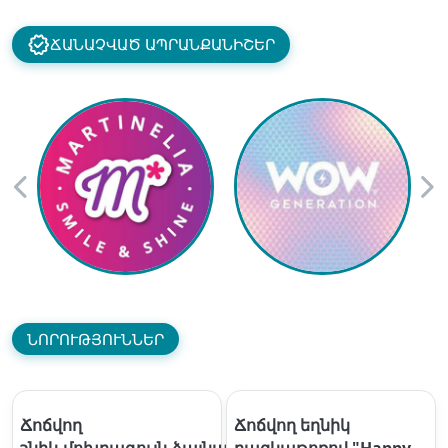
ՃԱՆԱՉՎԱԾ ԱՊՐԱՆՔԱՆԻՇԵՐ
ՆՈՐՈՒԹՅՈՒՆՆԵՐ
Ճոճվող
Ճոճվող եղնիկ
շնիկ,մոխրագույն,ձայնային
բազկաթոռով "Happy