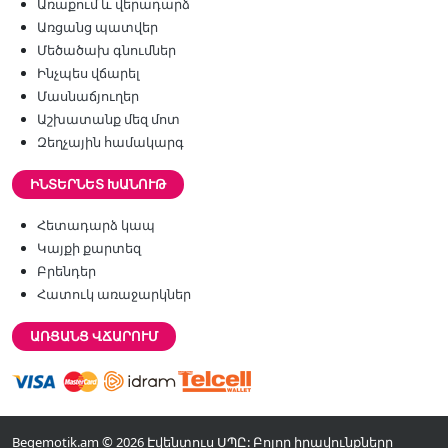
Առաքում և վերադարձ
Առցանց պատվեր
Մեծածախ գնումներ
Ինչպես վճարել
Մասնաճյուղեր
Աշխատանք մեզ մոտ
Զեղչային համակարգ
ԻՆՏԵՐՆԵՏ ԽԱՆՈՒԹ
Հետադարձ կապ
Կայքի քարտեզ
Բրենդեր
Հատուկ առաջարկներ
ԱՌՑԱՆՑ ՎՃԱՐՈՒՄ
Begemotik.am © 2026 Էվենտուս ՍՊԸ: Բոլոր իրավունքները