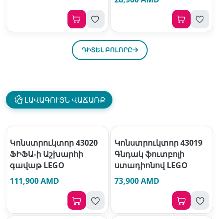
ԴԻՏԵԼ ԲՈԼՈՐԸ
ԼԱՎԱԳՈՒՅՆ ՎԱՃԱՌՔ
Կոնստրուկտոր 43020
Կոնստրուկտոր 43019
ՖԻՖԱ-ի Աշխարհի
Գնդակ ֆուտբոլի
գավաթ LEGO
ստադիոնով LEGO
111,900 AMD
73,900 AMD