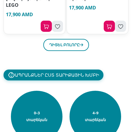
LEGO
17,900 AMD
17,900 AMD
ԴԻՏԵԼ ԲՈԼՈՐԸ
ԱՊՐԱՆՔՆԵՐ ԸՍՏ ՏԱՐԻՔԱՅԻՆ ԽՄԲԻ
0–3
4–9
տարեկան
տարեկան