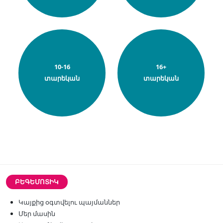
10-16
16+
տարեկան
տարեկան
ԲԵԳԵՄՈՏԻԿ
Կայքից օգտվելու պայմաններ
Մեր մասին