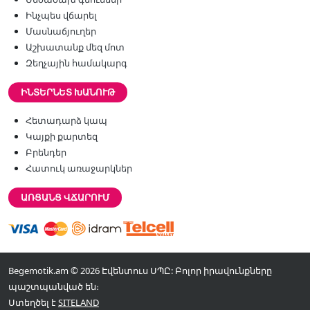
Ինչպես վճարել
Մասնաճյուղեր
Աշխատանք մեզ մոտ
Զեղչային համակարգ
ԻՆՏԵՐՆԵՏ ԽԱՆՈՒԹ
Հետադարձ կապ
Կայքի քարտեզ
Բրենդեր
Հատուկ առաջարկներ
ԱՌՑԱՆՑ ՎՃԱՐՈՒՄ
Begemotik.am © 2026 Էվենտուս ՍՊԸ: Բոլոր իրավունքները
պաշտպանված են։
Ստեղծել է
SITELAND